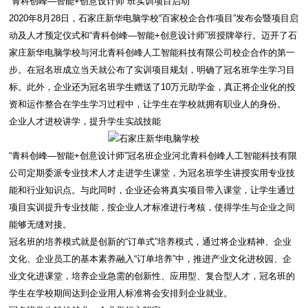
“青科创峰—智能+创意设计师”班实训项目启动
2020年8月28日，石家庄新华电脑学校“百家校企合作项目”发布会暨项目启
动及人才预定仪式和“青科创峰—智能+创意设计师”班授牌举行。迈开了石
家庄新华电脑学校与河北青科创峰人工智能科技有限公司校企合作的第一
步。在冠名班成立当天就公布了实训项目规划，明确了冠名班学生学习目
标。此外，企业还为冠名班学生赠送了10万元助学金，真正将企业化的投
资和运作整合在学生学习过程中，让学生在学校就拥有职业人的身份。
企业人才进校讲学，提升学生实战技能
“青科创峰—智能+创意设计师”冠名班企业河北青科创峰人工智能科技有限
公司定期委派专业技术人才走进学生课堂，为冠名班学生讲授实用专业技
能和行业知识点。与此同时，企业还会将真实项目带入课堂，让学生通过
项目实训提升专业技能，按企业人才标准进行考核，使得学生与企业之间
能够无缝对接。
冠名班的培养模式就是创新的“订单式”培养模式，通过将企业精神、企业
文化、企业员工的基本素养融入“订单培养”中，推进产业文化进校园、企
业文化进课堂，培养企业急需的创新性、应用型、复合型人才，冠名班的
学生在学校期间达到企业用人标准将会安排到企业就业。