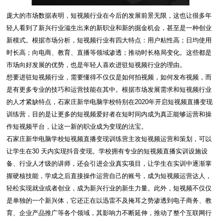
庞大的市场数据表明，短视频行业在今后的发展前景无限，这也让很多年
轻人看到了新兴行业滋生出来的新职业和新的掘金机会，甚至是一种创业
新模式。根据市场分析，短视频行业有四大特点：用户粘性高；日均使用
时长高；向电商、教育、直播等领域渗透；推动时长格局变化。这些都是
市场向好发展的优势，也是年轻人喜欢进驻短视频行业的理由。
想要进驻短视频行业，需要懂得不仅仅是如何拍视频，如何发布视频，而
是有更多专业的技巧和运营技能在其中。根据市场发展需求和短视频行业
的人才紧缺特点，石家庄新华电脑学校特别在2020年开启短视频直播变现
训练营，目的是让更多的短视频爱好者在短时间内成为真正能够运营和操
作短视频平台，让这一新的职业成为变现的法宝。
石家庄新华电脑学校短视频直播变现训练营主攻短视频运营和策划，可以
让学生在30 天内实现抖音变现。学校拥有专业的短视频直播实训设施设
备、行业人才级的讲师，还会引进企业真实项目，让学生在实训中逐渐掌
握硬核技能，学成之后直接操作运营自己的账号，成为短视频运营达人，
轻松实现就业或者创业，成为新兴行业的新生力量。此外，短视频不仅仅
是单独的一个新兴体，它还正在以迅雷不及掩耳之势渗透到电子商务、教
育、企业产品推广等各个领域，其影响力不断延伸，推动了整个互联网行