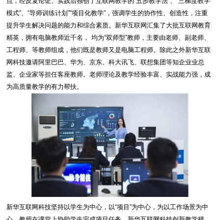
点，经反复论证、实践后独创了互联网教学的“五步教学法”、“三梯度教学
模式”、“导师训练计划”“项目化教学”，强调学生的协作性、创造性，注重
提升学生解决问题的能力和综合素质。新华互联网汇集了大批互联网教育
精英，拥有电脑教师近千名， 均为“双师型”教师，主要由老师、副老师、
工程师、等教师组成，他们既是教师又是电脑工程师。除此之外新华互联
网科技邀请阿里巴巴、华为、京东、科大讯飞、联想集团等知企业业总
监、企业家等担任客座教师。老师理论及教学经验丰富、实战能力强，成
为高质量教学的有力帮扶。
新华互联网科技坚持以学生为中心，以“项目”为中心，为以工作场景为中
心。教师在课堂上协助学生完成项目任务。新华互联网科技创新教学模