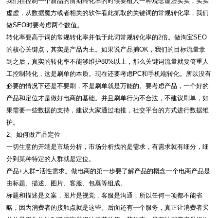
我们在控制一个新品的前期转化率的时候要植入一种观念虚虚实实，实实
虚虚，从数据魔方或者相关的软件看此抓取的关键词的常规转化率，我们
做SEO时要考虑两个数值。
转化率要高于词的常规转化率并低于此词常规转化率的2倍。做淘宝SEO
的核心关键点，其实是产品为王。如果说产品捕OK，我们的目标流量拿
到之后，真实的转化率不能够维护80%以上，那么关键词流量就要倚重人
工控制转化，这是刷单的本质。现在还要考虑PC和手机端转化。所以没有
必要的情况下还是不要刷，不是刷单就是万能的。要考虑产品，一个好的
产品和定位才是做好电商的基础。并且刷单行为不合法，不建议刷单，如
果需要一些数据的支持，建议大家通过地推，社交平台的方式进行数据维
护。
2、如何做产品定位
一切生意的开端是市场分析，市场分析找的是需求，有需求就有细分，细
分到某种特定的人群就是定位。
产品+人群=活性需求。做电商的第一步要了解产品的概念一个电商产品是
由标题、描述、图片、客服、包裹等组成。
标题和描述是文案，图片是视觉，客服是沟通，所以任何一项都不能省
略，因为消费者的接触点就是这些。后面还有一个服务，真正让消费者买