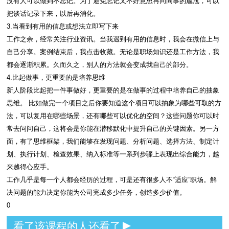
没有人可以做到不忘记。为了避免忘记又不好意思再问同事的尴尬，可以
把谈话记录下来，以后再消化。
3.当看到有用的信息或想法立即写下来
工作之余，经常关注行业资讯。当我遇到有用的信息时，我会在微信上与
自己分享。案例结束后，我点击收藏。无论是职场知识还是工作方法，我
都会逐渐积累。久而久之，别人的方法就会变成我自己的部分。
4.比起做事，更重要的是培养思维
新人阶段比起把一件事做好，更重要的是在做事的过程中培养自己的抽象
思维。 比如做完一个项目之后你要知道这个项目可以抽象为哪些可取的方
法，可以复用在哪些场景，还有哪些可以优化的空间？这些问题你可以时
常去问问自己，这将会是你能在潜移默化中提升自己的关键因素。另一方
面，有了思维框架，我们能够在发现问题、分析问题、选择方法、制定计
划、执行计划、检查效果、纳入标准等一系列步骤上表现出综合能力，越
来越得心应手。
工作几乎是每一个人都会经历的过程，可是还有很多人不“适应”职场。解
决问题的能力决定你能为公司完成多少任务，创造多少价值。
0
看了该课程的人还看了