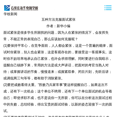
学校新闻
五种方法克服面试紧张
作者：新华小编
面试紧张是很多学生所困扰的问题，因为人在紧张的情况下，会发挥失
常，不能正常的表现自己，那么应该如何克服呢？
(1)要保持平常心，在竞争面前，人人都会紧张，这是一个普遍的规律，面
试时你紧张，别人也会紧张，这是客观存在的，要接受这一客观事实。这
时你不妨坦率地承认自己紧张，也许会求得理解。同时要进行自我暗示，
提醒自己镇静下来，常用的方法是或大声讲话，把面对的考官当熟人对
待；或掌握讲话的节奏，慢慢道来；或握紧双拳、闭目片刻，先听后讲；
或调侃两三句等等，都有助于消除紧张。
(2)要把成败看得太重。“胜败乃兵家常事”要这样提醒自己，如果这次不
成，还有下一次机会；这个单位不聘用，还有下一个单位面试的机会等着
自己；即使求职不成，也不是说你一无所获，你可以在分析这次面试过程
中的失败，总结经验，得出宝贵的面试经验，以新的姿态迎接下一次的面
试。