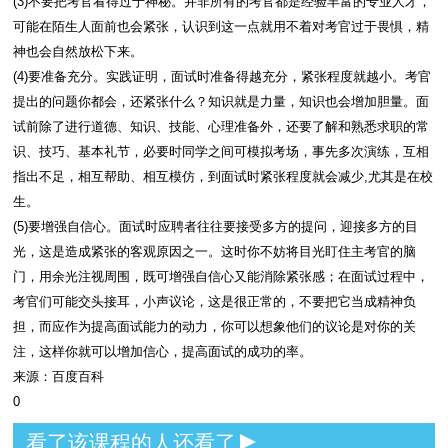
(3)不要把考官看得过于神秘。并非所有的考官都是经验丰富的专业人才，
可能在陌生人面前也会紧张，认识到这一点就用不着对考官过于畏惧，精
神也会自然放松下来。
(4)要准备充分。实践证明，面试时准备得越充分，紧张程度就越小。考官
提出的问题你都会，还紧张什么？知识就是力量，知识也会增加胆量。面
试前除了进行道德、知识、技能、心理准备外，还要了解和熟悉求职的常
识、技巧、基本礼节，必要时同学之间可模拟考场，事先多次演练，互相
指出不足，相互帮助、相互模仿，到面试时紧张程度就会减少,尤其是在校
生。
(5)要增强自信心。面试时应聘者往往要接受多方的提问，迎接多方的目
光，这是造成紧张的客观原因之一。这时你不妨将目光盯住主考官的脑
门，用余光注视周围，既可增强自信心又能消除紧张感；在面试过程中，
考官们可能交头接耳，小声议论，这是很正常的，不要把它当成精神负
担，而应作为提高面试能力的动力，你可以想象他们的议论是对你的关
注，这样你就可以增加信心，提高面试的成功的率。
来源：百度百科
0
看了该课程的人还看了