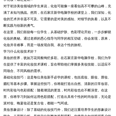
对于初涉美妆领域的学生来说，化妆可能像一座看似高不可攀的山峰，充
满了未知与挑战。然而，在石家庄新华电脑学校的课堂上，我们深知，化
妆的艺术并非遥不可及。它需要的是对美的感知、对细节的执着，以及不
断实践与创新的勇气。
在这里，我们鼓励每一位学生，从基础护肤、色彩理论开始，一步步解锁
化妆的奥秘。通过老师的悉心指导与同学的相互切磋，你会发现，原来，
化妆并非难事，而是一场发现自我、表达个性的旅程。
学习什么化妆技术好？
美妆的世界，犹如万花筒般绚烂多彩。在石家庄新华电脑学校，我们为学
生提供了丰富的化妆技术课程，旨在帮助他们掌握多美妆技能，以适应不
同场合、不同风格的需求。
基础化妆技巧：这是每位美妆新手必学的课程，包括底妆、眼妆、唇妆、
腮红等基本步骤。掌握这些技巧，你将能打造出自然、清新的日常妆容。
时尚彩妆与色彩搭配：随着潮流的更迭，时尚彩妆也在不断演变。在这
里，你将学习到如何运用色彩搭配，打造出具有个性的时尚妆容，无论是
派对妆、晚宴妆还是复古妆，都能一气呵成。
美妆形象设计：除了基础的化妆技巧外，我们还注重培养学生的形象设计