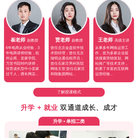
崔老师
贾老师
王老师
副教授
副教授
高级主讲
6年电商从业经验，3
曾任北京金盘软件技
从事多年网络运营工
年电商讲师经验，杭
术部经理；曾任北京
作，曾为多家企业提
州众商、卖家学院、
瑞明达通信程序员；
供搜索营销策划、网
万堂书院特约讲师，
曾任石家庄男科医院
站推广等技术支持，
培育成长型中小卖家
网络主管;曾任石家庄
积累了丰富的互联网
过千人，擅长网店...
和颐集团网站...
运营经验...
了解授课模式
升学 + 就业
双通道成长、成才
升学 • 单招二类