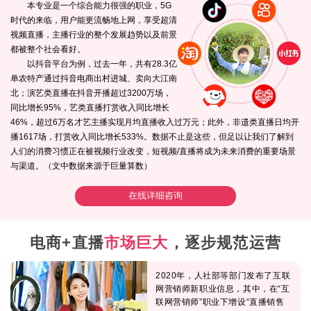
本专业是一个综合能力很强的职业，5G
时代的来临，用户能更流畅地上网，享受超清
视频直播，主播行业的整个发展趋势以及前景
都被整个社会看好。
以抖音平台为例，过去一年，共有28.3亿
单农特产通过抖音电商出村进城、卖向大江南
北；演艺类直播在抖音开播超过3200万场，
同比增长95%，艺类直播打赏收入同比增长
46%，超过6万名才艺主播实现月均直播收入过万元；此外，非遗类直播日均开
播1617场，打赏收入同比增长533%。数据不止是这些，但足以让我们了解到
人们的消费习惯正在被视频行业改变，短视频/直播将成为未来消费的重要场景
与渠道。（文中数据来源于巨量算数）
在线详细咨询
电商+直播
市场巨大
，逐步规范运营
2020年，人社部等部门发布了互联
网营销师新职业信息，其中，在“互
联网营销师”职业下增设“直播销售